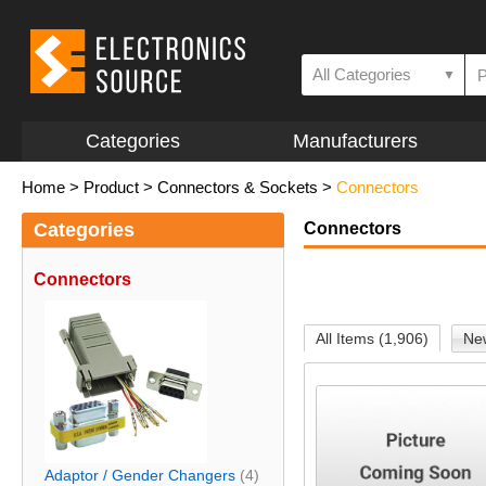
All Categories
▼
Categories
Manufacturers
Home
>
Product
>
Connectors & Sockets
>
Connectors
Categories
Connectors
Connectors
All Items (1,906)
New
Adaptor / Gender Changers
(4)