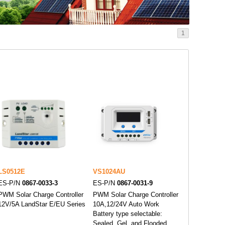
1
LS0512E
VS1024AU
ES-P/N
0867-0033-3
ES-P/N
0867-0031-9
PWM Solar Charge Controller
PWM Solar Charge Controller
12V/5A LandStar E/EU Series
10A,12/24V Auto Work
Battery type selectable:
Sealed, Gel, and Flooded