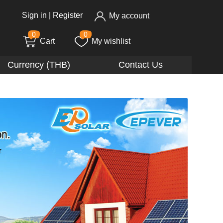
Sign in
|
Register
My account
0
0
Cart
My wishlist
Currency (THB)
Contact Us