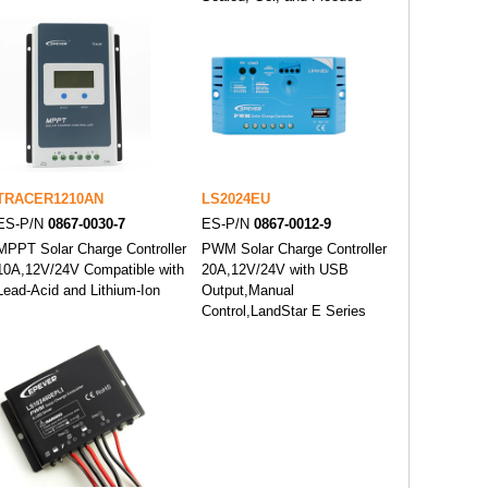
TRACER1210AN
LS2024EU
ES-P/N
0867-0030-7
ES-P/N
0867-0012-9
MPPT Solar Charge Controller
PWM Solar Charge Controller
10A,12V/24V Compatible with
20A,12V/24V with USB
Lead-Acid and Lithium-Ion
Output,Manual
Control,LandStar E Series