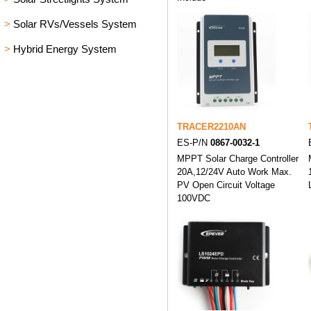
>
Solar RVs/Vessels System
>
Hybrid Energy System
TRACER2210AN
ES-P/N
0867-0032-1
MPPT Solar Charge Controller
20A,12/24V Auto Work Max.
PV Open Circuit Voltage
100VDC