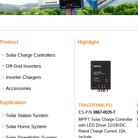
Product
Highlight
>
Solar Charge Controllers
>
Off-Grid Inverters
>
Inverter Chargers
>
Accessories
Application
TRACER3906LPLI
ES-P/N
0867-0035-7
>
Solar Station System
MPPT Solar Charge Controller
with LED Driver 12/24VDC,
>
Solar Home System
Rated Charge Current 15A,
Include
>
Solar Streetlights System