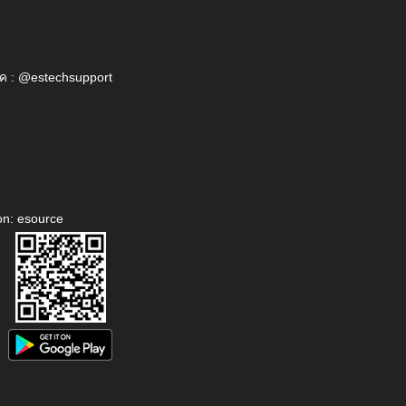
ค : @estechsupport
on: esource