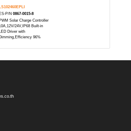
LS102460EPLI
ES-P/N
0867-0015-8
PWM Solar Charge Controller
10A,12V/24V,IP68 Built-in
LED Driver with
Dimming,Efficiency 96%
s.co.th