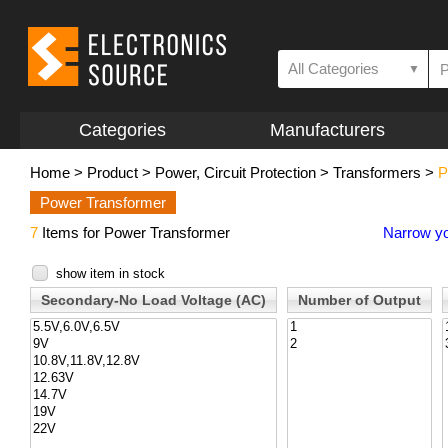
All Categories
▼
Categories
Manufacturers
Home
>
Product
>
Power, Circuit Protection
>
Transformers
>
P
Power Transformer
7
Items for Power Transformer
Narrow yo
show item in stock
Secondary-No Load Voltage (AC)
Number of Output