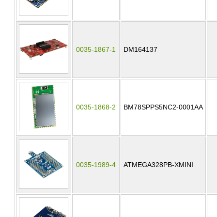
0035-1867-1
DM164137
0035-1868-2
BM78SPPS5NC2-0001AA
0035-1989-4
ATMEGA328PB-XMINI