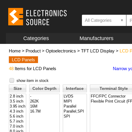
All Categories
▼
Categories
Manufacturers
Home
>
Product
>
Optoelectronics
>
TFT LCD Display
>
LCD P
LCD Panels
48
Items for LCD Panels
Narrow yo
show item in stock
Size
Color Depth
Interface
Terminal Style