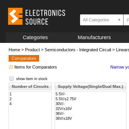
All Categories
▼
Categories
Manufacturers
Home
>
Product
>
Semiconductors - Integrated Circuit
>
Linear
Comparators
22
Items for Comparators
Narrow yo
show item in stock
Number of Circuits
Supply Voltage(Single/Dual Max.)