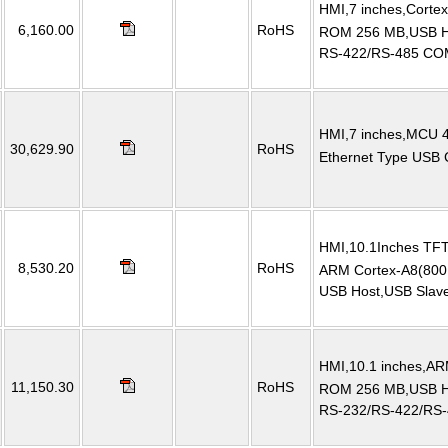
HMI,7 inches,Cort
6,160.00
RoHS
ROM 256 MB,USB Hos
RS-422/RS-485 CO
HMI,7 inches,MCU
30,629.90
RoHS
Ethernet Type USB Cl
HMI,10.1Inches TFT
8,530.20
RoHS
ARM Cortex-A8(80
USB Host,USB Slav
HMI,10.1 inches,A
11,150.30
RoHS
ROM 256 MB,USB Hos
RS-232/RS-422/RS-4