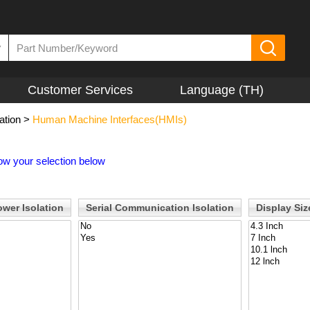
▼
Customer Services
Language (TH)
ation
>
Human Machine Interfaces(HMIs)
ow your selection below
ower Isolation
Serial Communication Isolation
Display Siz