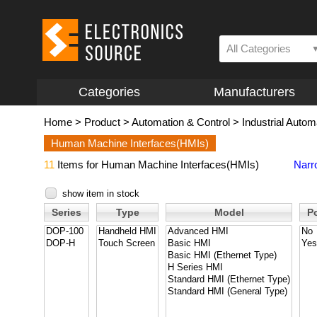
All Categories
Categories
Manufacturers
Home
>
Product
>
Automation & Control
>
Industrial Autom
Human Machine Interfaces(HMIs)
11
Items for Human Machine Interfaces(HMIs)
Narr
show item in stock
Series
Type
Model
P