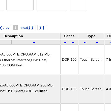
❮prev
1
next❯❯
❯❙
Description
Series
Type
Di
ex-A8 800MHz CPU,RAM 512 MB,
DOP-100
Touch Screen
7 I
 Ethernet Interface,USB Host,
485 COM Port
rtex-A8 800MHz CPU,RAM 256 MB,
DOP-100
Touch Screen
4.3
t,USB Client,CE/UL certified