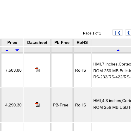
❙❮
❮
Page 1 of 1
Price
Datasheet
Pb Free
RoHS
HMI,7 inches,Cort
7,583.80
RoHS
ROM 256 MB,Built-in
RS-232/RS-422/RS-
HMI,4.3 inches,Co
4,290.30
PB-Free
RoHS
ROM 256 MB,USB Hos