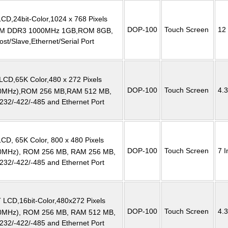
CD,24bit-Color,1024 x 768 Pixels
DOP-100
Touch Screen
12 
AM DDR3 1000MHz 1GB,ROM 8GB,
st/Slave,Ethernet/Serial Port
LCD,65K Color,480 x 272 Pixels
DOP-100
Touch Screen
4.3
00MHz),ROM 256 MB,RAM 512 MB,
232/-422/-485 and Ethernet Port
CD, 65K Color, 800 x 480 Pixels
DOP-100
Touch Screen
7 I
0MHz), ROM 256 MB, RAM 256 MB,
232/-422/-485 and Ethernet Port
 LCD,16bit-Color,480x272 Pixels
DOP-100
Touch Screen
4.3
0MHz), ROM 256 MB, RAM 512 MB,
232/-422/-485 and Ethernet Port