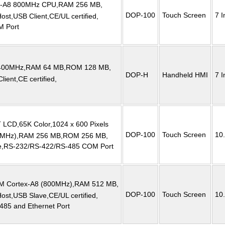
ex-A8 800MHz CPU,RAM 256 MB,
DOP-100
Touch Screen
7 I
t,USB Client,CE/UL certified,
M Port
 400MHz,RAM 64 MB,ROM 128 MB,
DOP-H
Handheld HMI
7 I
ient,CE certified,
 LCD,65K Color,1024 x 600 Pixels
DOP-100
Touch Screen
10.
0MHz),RAM 256 MB,ROM 256 MB,
e,RS-232/RS-422/RS-485 COM Port
RM Cortex-A8 (800MHz),RAM 512 MB,
DOP-100
Touch Screen
10.
t,USB Slave,CE/UL certified,
85 and Ethernet Port