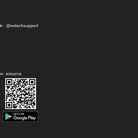
ค : @estechsupport
on: esource