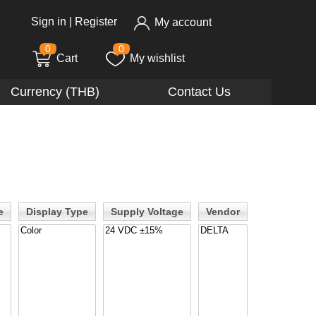
Sign in
|
Register
My account
0
0
Cart
My wishlist
Currency (THB)
Contact Us
e
Display Type
Supply Voltage
Vendor