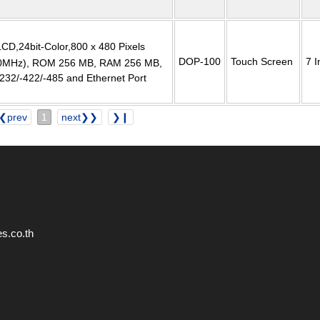
CD,24bit-Color,800 x 480 Pixels
DOP-100
Touch Screen
7 I
0MHz), ROM 256 MB, RAM 256 MB,
232/-422/-485 and Ethernet Port
❮prev
1
next❯❯
❯❙
s.co.th