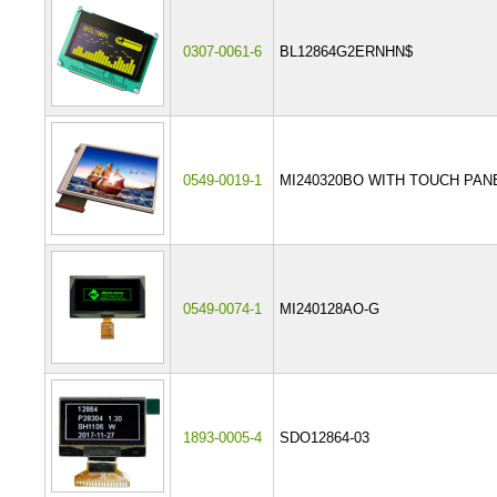
0307-0061-6
BL12864G2ERNHN$
0549-0019-1
MI240320BO WITH TOUCH PAN
0549-0074-1
MI240128AO-G
1893-0005-4
SDO12864-03