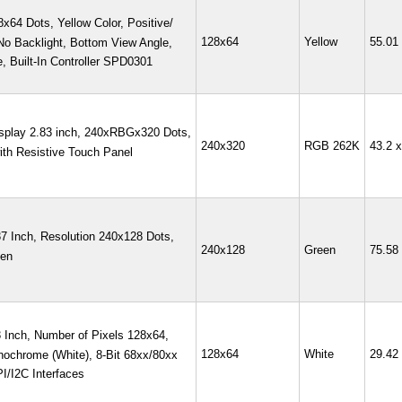
64 Dots, Yellow Color, Positive/
128x64
Yellow
55.01
No Backlight, Bottom View Angle,
, Built-In Controller SPD0301
splay 2.83 inch, 240xRBGx320 Dots,
240x320
RGB 262K
43.2 
ith Resistive Touch Panel
 Inch, Resolution 240x128 Dots,
240x128
Green
75.58
een
Inch, Number of Pixels 128x64,
128x64
White
29.42
nochrome (White), 8-Bit 68xx/80xx
PI/I2C Interfaces