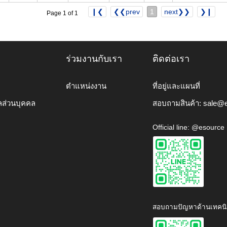
❙❮
❮❮prev
1
next❯❯
❯❙
Page 1 of 1
ร่วมงานกับเรา
ติดต่อเรา
ตำแหน่งงาน
ที่อยู่และแผนที่
ลส่วนบุคคล
สอบถามสินค้า:
sale@e
Official line: @esource
สอบถามปัญหาด้านเทคนิ