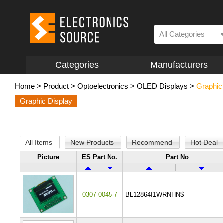
All Categories
Categories
Manufacturers
Home
>
Product
>
Optoelectronics
>
OLED Displays
>
Graphic
Graphic Display
All Items
New Products
Recommend
Hot Deal
Picture
ES Part No.
Part No
0307-0045-7
BL12864I1WRNHN$