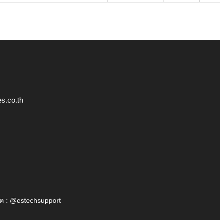
s.co.th
ค : @estechsupport