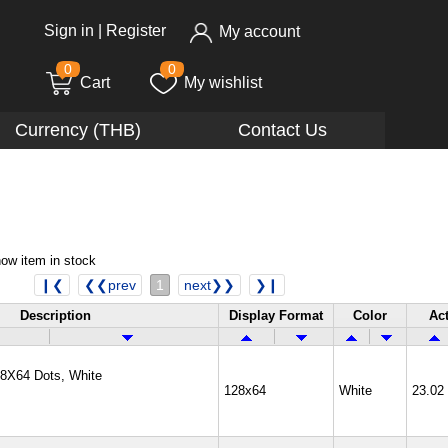
Sign in
|
Register
My account
0
0
Cart
My wishlist
Currency (THB)
Contact Us
ow item in stock
❙❮
❮❮prev
1
next❯❯
❯❙
Description
Display Format
Color
Act
8X64 Dots, White
128x64
White
23.02