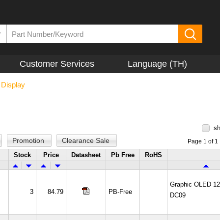
▼
Customer Services
Language (TH)
 Display
sh
Promotion
Clearance Sale
Page 1 of 1
Stock
Price
Datasheet
Pb Free
RoHS
Graphic OLED 12
3
84.79
PB-Free
DC09