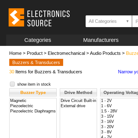
All Categories
▼
Categories
Manufacturers
Home
>
Product
>
Electromechanical
>
Audio Products
>
Buzze
Buzzers & Transducers
30
Items for Buzzers & Transducers
Narrow yo
show item in stock
Buzzer Type
Drive Method
Operating Volta