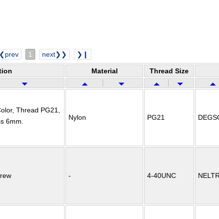
❮prev
1
next❯❯
❯❙
tion
Material
Thread Size
 Color, Thread PG21,
Nylon
PG21
DEGS
ess 6mm.
crew
-
4-40UNC
NELT