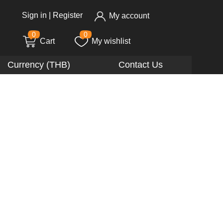
Sign in
|
Register
My account
0
0
Cart
My wishlist
Currency (THB)
Contact Us