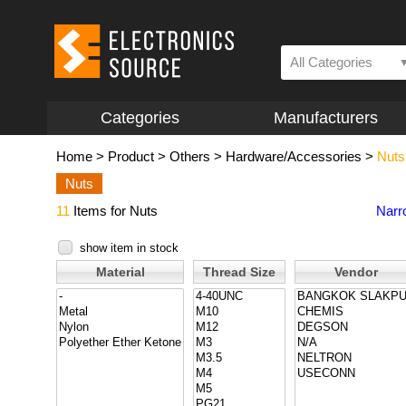
All Categories
Categories
Manufacturers
Home
>
Product
>
Others
>
Hardware/Accessories
>
Nuts
Nuts
11
Items for Nuts
Narr
show item in stock
Material
Thread Size
Vendor