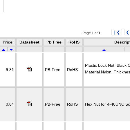
❙❮
❮
Page 1 of 1
Price
Datasheet
Pb Free
RoHS
Descrip
Plastic Lock Nut, Black
9.81
PB-Free
RoHS
Material Nylon, Thickn
0.84
PB-Free
RoHS
Hex Nut for 4-40UNC S