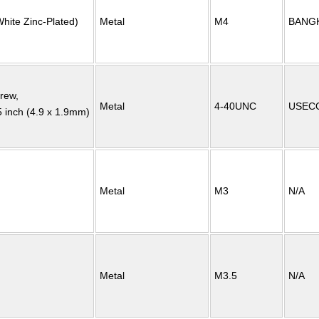
hite Zinc-Plated)
Metal
M4
BANG
rew,
Metal
4-40UNC
USEC
 inch (4.9 x 1.9mm)
Metal
M3
N/A
Metal
M3.5
N/A