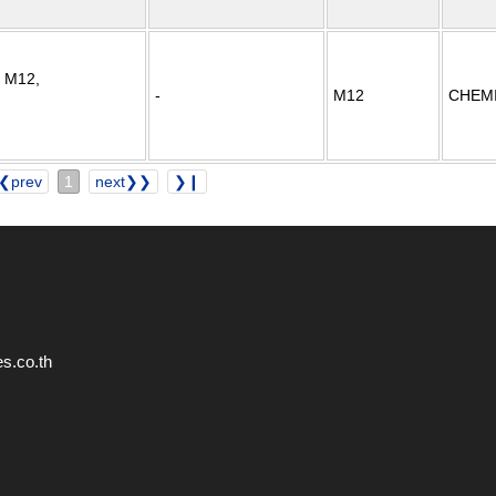
 M12,
-
M12
CHEM
❮prev
1
next❯❯
❯❙
s.co.th