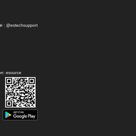
ค : @estechsupport
on: esource