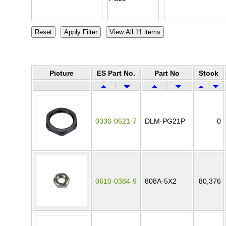
Picture
ES Part No.
Part No
Stock
0330-0621-7
DLM-PG21P
0
0610-0384-9
808A-5X2
80,376