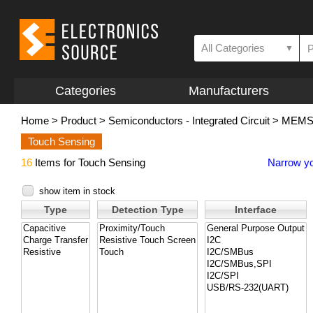
All Categories
▼
Categories
Manufacturers
Home
>
Product
>
Semiconductors - Integrated Circuit
>
MEMS 
Touch Sensing
16
Items for Touch Sensing
Narrow yo
show item in stock
Type
Detection Type
Interface