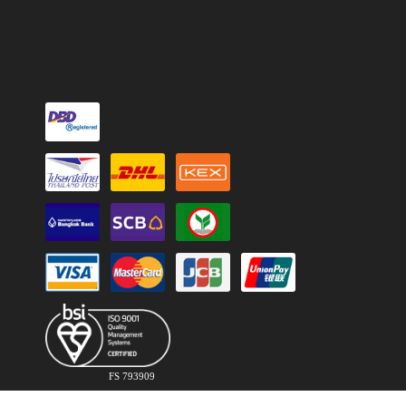
FS 793909