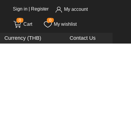
Sign in
|
Register
My account
0
0
Cart
My wishlist
Currency (THB)
Contact Us