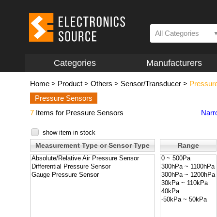
All Categories
Categories
Manufacturers
Home
>
Product
>
Others
>
Sensor/Transducer
>
Pressur
Pressure Sensors
7
Items for Pressure Sensors
Narr
show item in stock
Measurement Type or Sensor Type
Range