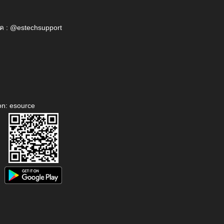
ค : @estechsupport
on: esource