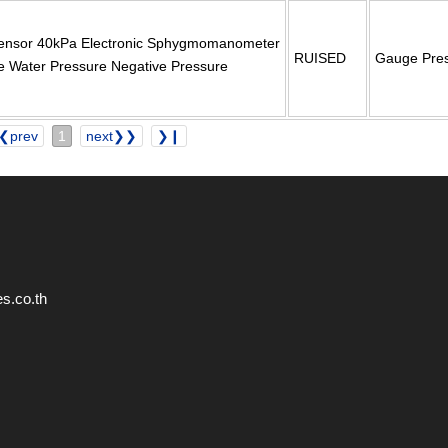
ensor 40kPa Electronic Sphygmomanometer
RUISED
Gauge Pres
re Water Pressure Negative Pressure
❮prev
1
next❯❯
❯❙
s.co.th