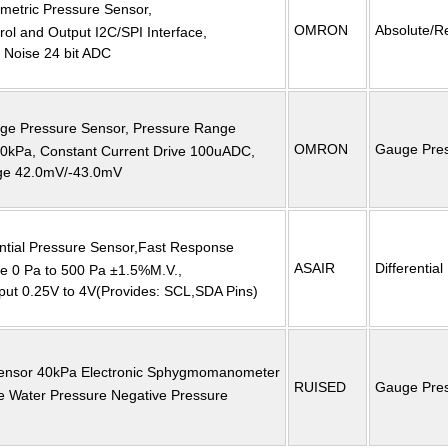
ometric Pressure Sensor,
OMRON
Absolute/Re
trol and Output I2C/SPI Interface,
w Noise 24 bit ADC
e Pressure Sensor, Pressure Range
OMRON
Gauge Pres
50kPa, Constant Current Drive 100uADC,
ge 42.0mV/-43.0mV
ential Pressure Sensor,Fast Response
ASAIR
Differentia
e 0 Pa to 500 Pa ±1.5%M.V.,
put 0.25V to 4V(Provides: SCL,SDA Pins)
ensor 40kPa Electronic Sphygmomanometer
RUISED
Gauge Pres
re Water Pressure Negative Pressure