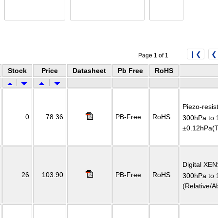
❙❮
❮
Page 1 of 1
Stock
Price
Datasheet
Pb Free
RoHS
Piezo-resi
0
78.36
PB-Free
RoHS
300hPa to 
±0.12hPa(Ty
Digital XE
26
103.90
PB-Free
RoHS
300hPa to 
(Relative/A