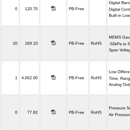
Digital Bar
0
120.70
PB-Free
Digital Con
Built-in Lo
MEMS Gaug
20
169.10
PB-Free
RoHS
-50kPa to 
Span Volta
Low Differ
1
4,652.00
PB-Free
RoHS
Time, Rang
Analog Out
Pressure S
0
77.82
PB-Free
RoHS
Air Pressu