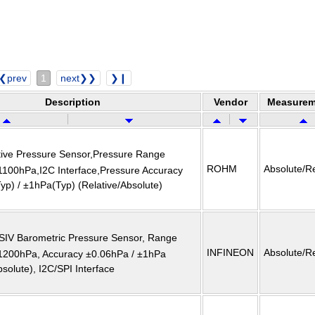
❮prev
1
next❯❯
❯❙
Description
Vendor
Measurem
stive Pressure Sensor,Pressure Range
ROHM
Absolute/Re
1100hPa,I2C Interface,Pressure Accuracy
p) / ±1hPa(Typ) (Relative/Absolute)
NSIV Barometric Pressure Sensor, Range
INFINEON
Absolute/Re
1200hPa, Accuracy ±0.06hPa / ±1hPa
bsolute), I2C/SPI Interface