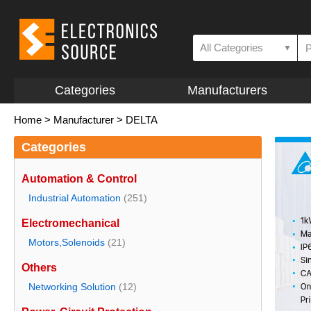
All Categories
▼
Categories
Manufacturers
Home
>
Manufacturer
>
DELTA
Categories
Automation & Control
Industrial Automation
(251)
Electromechanical
Motors,Solenoids
(21)
Others
Networking Solution
(12)