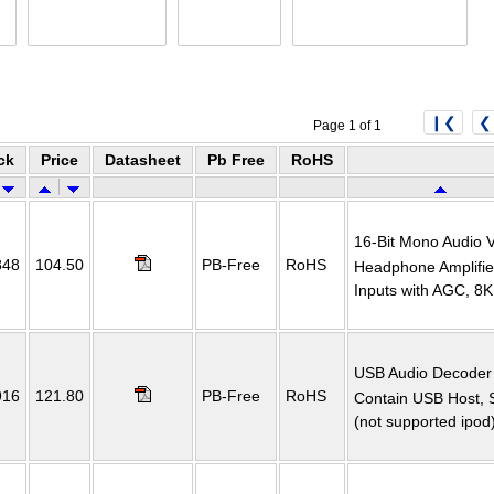
❙❮
❮
Page 1 of 1
ck
Price
Datasheet
Pb Free
RoHS
16-Bit Mono Audio
848
104.50
PB-Free
RoHS
Headphone Amplifier
Inputs with AGC, 8K
USB Audio Decod
916
121.80
PB-Free
RoHS
Contain USB Host, 
(not supported ipod