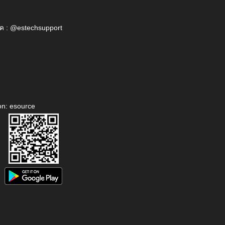
ค : @estechsupport
on: esource