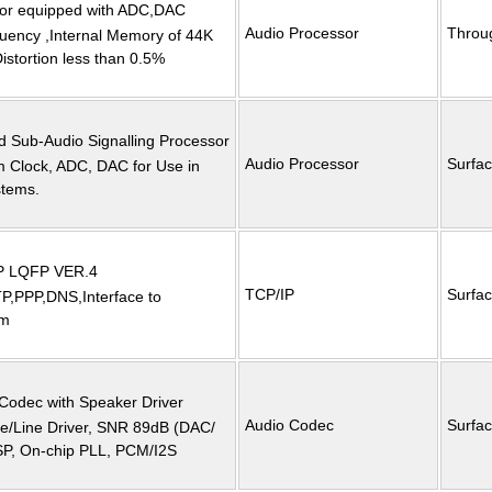
or equipped with ADC,DAC
Audio Processor
Throu
uency ,Internal Memory of 44K
istortion less than 0.5%
d Sub-Audio Signalling Processor
Audio Processor
Surfa
em Clock, ADC, DAC for Use in
stems.
P LQFP VER.4
TCP/IP
Surfa
P,PPP,DNS,Interface to
em
 Codec with Speaker Driver
Audio Codec
Surfa
e/Line Driver, SNR 89dB (DAC/
SP, On-chip PLL, PCM/I2S