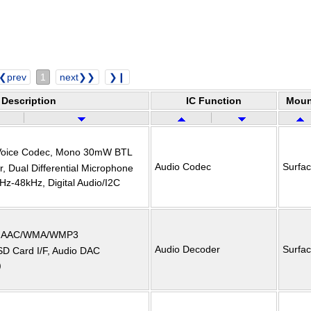
❮prev
1
next❯❯
❯❙
Description
IC Function
Moun
 Voice Codec, Mono 30mW BTL
Audio Codec
Surfa
, Dual Differential Microphone
Hz-48kHz, Digital Audio/I2C
er AAC/WMA/WMP3
Audio Decoder
Surfa
SD Card I/F, Audio DAC
)