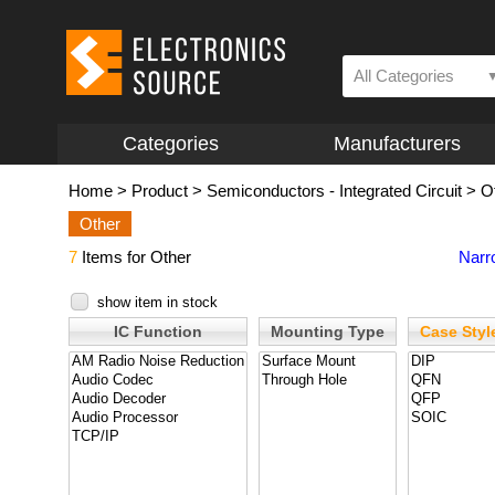
All Categories
Categories
Manufacturers
Home
>
Product
>
Semiconductors - Integrated Circuit
>
O
Other
7
Items for Other
Narr
show item in stock
IC Function
Mounting Type
Case Styl