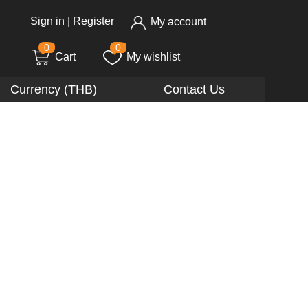
Sign in
|
Register
My account
0
0
Cart
My wishlist
Currency (THB)
Contact Us