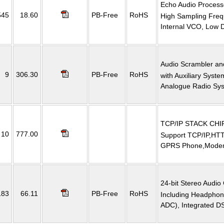
Echo Audio Process
545
18.60
PB-Free
RoHS
High Sampling Freq
Internal VCO, Low D
Audio Scrambler an
9
306.30
PB-Free
RoHS
with Auxiliary Syst
Analogue Radio Sy
TCP/IP STACK CHI
10
777.00
Support TCP/IP,HTT
GPRS Phone,Mod
24-bit Stereo Audio
183
66.11
PB-Free
RoHS
Including Headphon
ADC), Integrated D