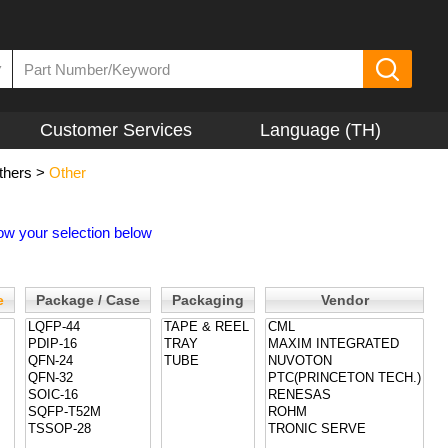
▼
Customer Services
Language (TH)
thers
>
Other
ow your selection below
e
Package / Case
Packaging
Vendor