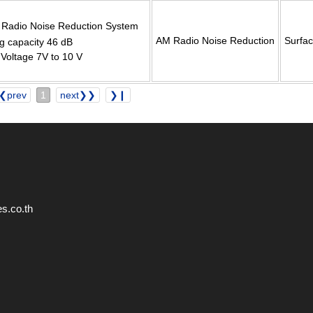
M Radio Noise Reduction System
AM Radio Noise Reduction
Surfa
ng capacity 46 dB
Voltage 7V to 10 V
❮prev
1
next❯❯
❯❙
s.co.th