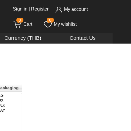
Sign in
|
Register
My account
0
0
Cart
My wishlist
Currency (THB)
Contact Us
ackaging