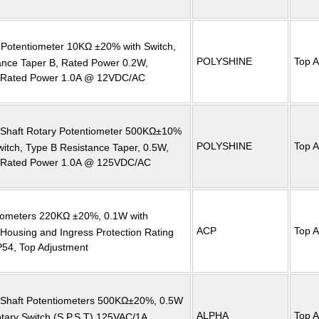
 Potentiometer 10KΩ ±20% with Switch,
POLYSHINE
Top A
ance Taper B, Rated Power 0.2W,
 Rated Power 1.0A @ 12VDC/AC
c Shaft Rotary Potentiometer 500KΩ±10%
POLYSHINE
Top A
witch, Type B Resistance Taper, 0.5W,
 Rated Power 1.0A @ 125VDC/AC
iometers 220KΩ ±20%, 0.1W with
ACP
Top A
 Housing and Ingress Protection Rating
P54, Top Adjustment
c Shaft Potentiometers 500KΩ±20%, 0.5W
ALPHA
Top A
otary Switch (S.P.S.T) 125VAC/1A,