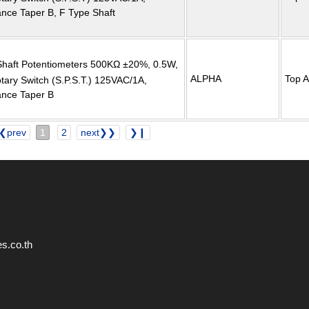
ance Taper B, F Type Shaft
Shaft Potentiometers 500KΩ ±20%, 0.5W,
ALPHA
Top A
otary Switch (S.P.S.T.) 125VAC/1A,
ance Taper B
❮prev
1
2
next❯❯
❯❙
s.co.th