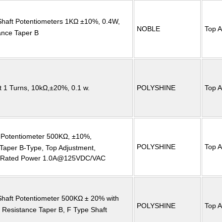
Shaft Potentiometers 1KΩ ±10%, 0.4W,
NOBLE
Top A
ance Taper B
t 1 Turns, 10kΩ,±20%, 0.1 w.
POLYSHINE
Top A
 Potentiometer 500KΩ, ±10%,
POLYSHINE
Top A
 Taper B-Type, Top Adjustment,
h Rated Power 1.0A@125VDC/VAC
Shaft Potentiometer 500KΩ ± 20% with
POLYSHINE
Top A
, Resistance Taper B, F Type Shaft