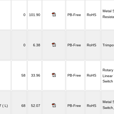
Metal 
0
101.90
PB-Free
RoHS
Resist
0
6.38
PB-Free
RoHS
Trimpo
Rotary
58
33.96
PB-Free
RoHS
Linear
Switc
Metal 
 ( L)
68
52.07
PB-Free
RoHS
Switch