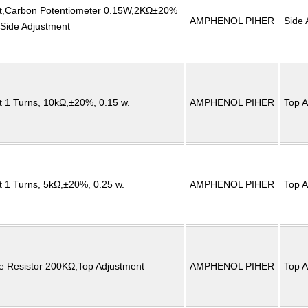
t,Carbon Potentiometer 0.15W,2KΩ±20%
AMPHENOL PIHER
Side 
,Side Adjustment
t 1 Turns, 10kΩ,±20%, 0.15 w.
AMPHENOL PIHER
Top A
t 1 Turns, 5kΩ,±20%, 0.25 w.
AMPHENOL PIHER
Top A
le Resistor 200KΩ,Top Adjustment
AMPHENOL PIHER
Top A