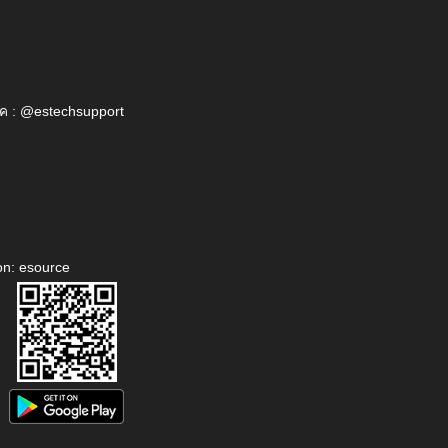
ค : @estechsupport
on: esource