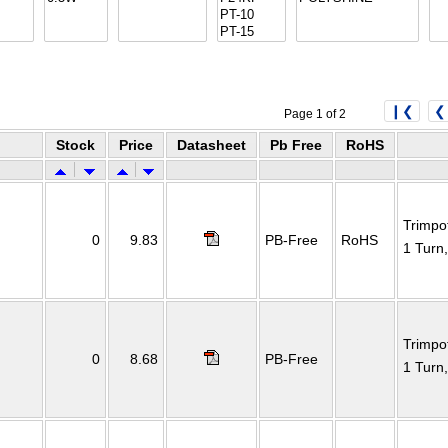
❙❮
❮
Page 1 of 2
Stock
Price
Datasheet
Pb Free
RoHS
Trimpo
0
9.83
PB-Free
RoHS
1 Turn
Trimpo
0
8.68
PB-Free
1 Turn