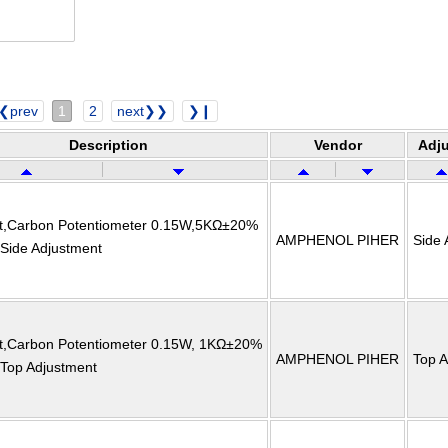
❮prev
1
2
next❯❯
❯❙
Description
Vendor
Adj
t,Carbon Potentiometer 0.15W,5KΩ±20%
AMPHENOL PIHER
Side 
,Side Adjustment
t,Carbon Potentiometer 0.15W, 1KΩ±20%
AMPHENOL PIHER
Top A
,Top Adjustment