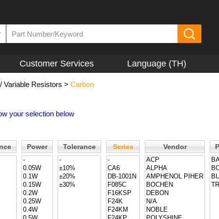
▼
Customer Services
Language (TH)
/ Variable Resistors
>
Carbon
ow your selection below
ance
Power
Tolerance
Series
Vendor
P