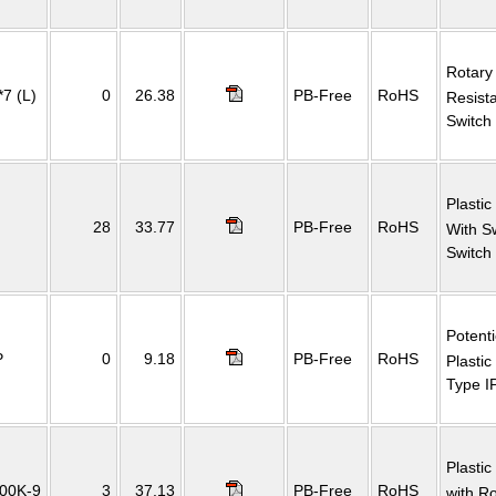
Rotary
7 (L)
0
26.38
PB-Free
RoHS
Resist
Switch
Plasti
28
33.77
PB-Free
RoHS
With S
Switch
Potent
P
0
9.18
PB-Free
RoHS
Plastic
Type I
Plasti
00K-9
3
37.13
PB-Free
RoHS
with R