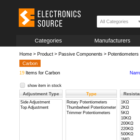
All Categories
Categories
Manufacturers
Home
>
Product
>
Passive Components
>
Potentiometers 
Carbon
19
Items for Carbon
Narr
show item in stock
Adjustment Type
Type
Resist