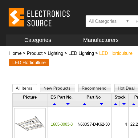
All Categories
▼
Categories
Manufacturers
Home
>
Product
>
Lighting
>
LED Lighting
>
LED Horticulture
LED Horticulture
All Items
New Products
Recommend
Hot Deal
Picture
ES Part No.
Part No
Stock
P
1605-0003-3
N680S7-D-K62-30
4
22,