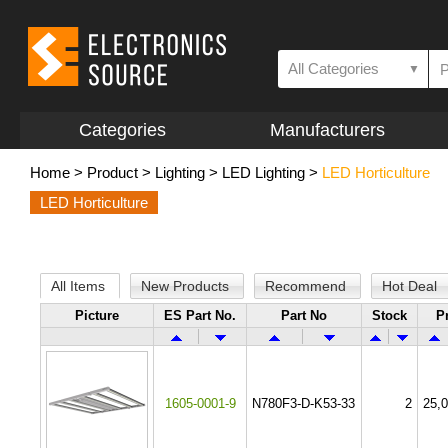
All Categories
▼
Categories
Manufacturers
Home
>
Product
>
Lighting
>
LED Lighting
>
LED Horticulture
LED Horticulture
All Items
New Products
Recommend
Hot Deal
Picture
ES Part No.
Part No
Stock
P
1605-0001-9
N780F3-D-K53-33
2
25,