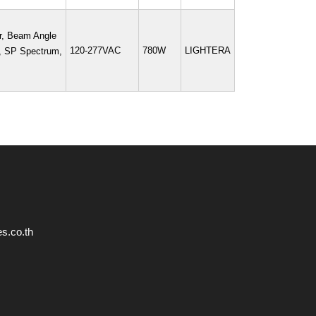
r, Beam Angle
120-277VAC
780W
LIGHTERA
J, SP Spectrum,
s.co.th