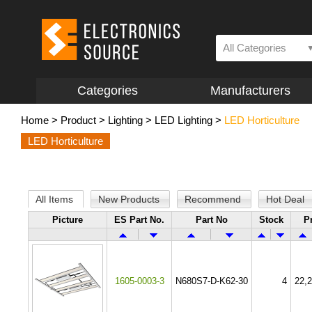
All Categories
Categories
Manufacturers
Home
>
Product
>
Lighting
>
LED Lighting
>
LED Horticulture
LED Horticulture
All Items
New Products
Recommend
Hot Deal
Picture
ES Part No.
Part No
Stock
P
1605-0003-3
N680S7-D-K62-30
4
22,