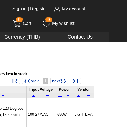
Sign in
|
Register
My account
0
0
Cart
My wishlist
Currency (THB)
Contact Us
ow item in stock
❙❮
❮❮prev
1
next❯❯
❯❙
Input Voltage
Power
Vendor
e 120 Degrees,
100-277VAC
680W
LIGHTERA
m, Dimmable,