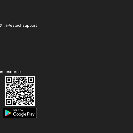
ค : @estechsupport
on: esource