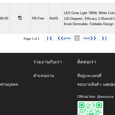
LED Grow Light 780W, White Colo
090.00
PB-Free
RoHS
120 Degrees, Efficacy 2.55umol/
Knob Dimmable, Foldable Design
❙❮
❮❮prev
1
next❯❯
❯❙
Page 1 of 1
ร่วมงานกับเรา
ติดต่อเรา
ตำแหน่งงาน
ที่อยู่และแผนที่
ลส่วนบุคคล
สอบถามสินค้า:
sale@e
Official line: @esource