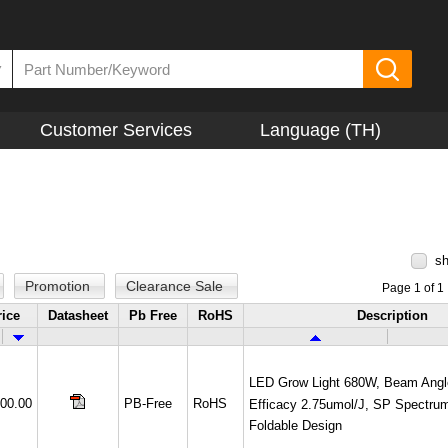
▼
Customer Services
Language (TH)
sh
Promotion
Clearance Sale
Page 1 of 1
rice
Datasheet
Pb Free
RoHS
Description
LED Grow Light 680W, Beam Angl
200.00
PB-Free
RoHS
Efficacy 2.75umol/J, SP Spectru
Foldable Design