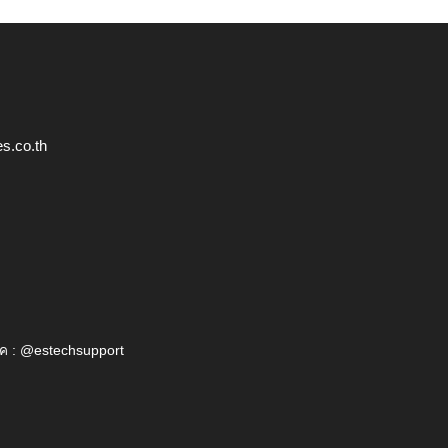
s.co.th
ค : @estechsupport