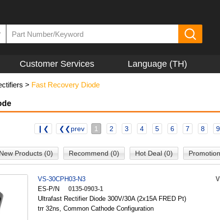
▼
Customer Services
Language (TH)
ctifiers
>
Fast Recovery Diode
ode
❙❮
❮❮prev
1
2
3
4
5
6
7
8
9
New Products (0)
Recommend (0)
Hot Deal (0)
Promotion
VS-30CPH03-N3
V
ES-P/N
0135-0903-1
Ultrafast Rectifier Diode 300V/30A (2x15A FRED Pt)
trr 32ns, Common Cathode Configuration