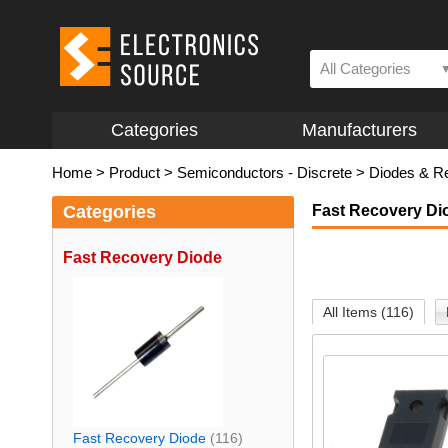
All Categories
Categories
Manufacturers
Home
>
Product
>
Semiconductors - Discrete
>
Diodes & Re
Categories
Fast Recovery Di
Fast Recovery Diode
All Items (116)
Fast Recovery Diode
(116)