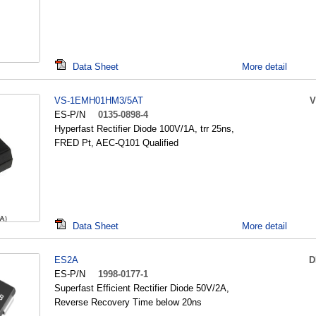
Data Sheet
More detail
VS-1EMH01HM3/5AT
V
ES-P/N
0135-0898-4
Hyperfast Rectifier Diode 100V/1A, trr 25ns,
FRED Pt, AEC-Q101 Qualified
Data Sheet
More detail
ES2A
D
ES-P/N
1998-0177-1
Superfast Efficient Rectifier Diode 50V/2A,
Reverse Recovery Time below 20ns