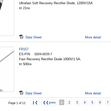
Ultrafast Soft Recovery Rectifier Diode, 1200V/15A
trr 21ns
Data Sheet
More detail
FR157
ES-P/N
0204-0039-7
Fast Recovery Rectifier Diode 1000V/1.5A,
trr 500ns
Data Sheet
More detail
❙❮
❮❮prev
1
2
3
4
5
6
7
Page 1 of 12