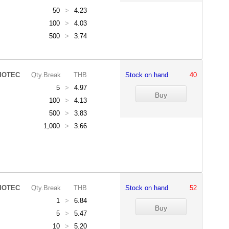
50
>
4.23
100
>
4.03
500
>
3.74
IOTEC
Qty.Break
THB
Stock on hand
40
5
>
4.97
100
>
4.13
500
>
3.83
1,000
>
3.66
IOTEC
Qty.Break
THB
Stock on hand
52
1
>
6.84
5
>
5.47
10
>
5.20