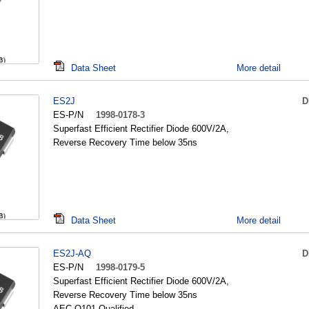
Data Sheet
More detail
ES2J
D
ES-P/N
1998-0178-3
Superfast Efficient Rectifier Diode 600V/2A,
Reverse Recovery Time below 35ns
Data Sheet
More detail
ES2J-AQ
D
ES-P/N
1998-0179-5
Superfast Efficient Rectifier Diode 600V/2A,
Reverse Recovery Time below 35ns
AEC-Q101 Qualified