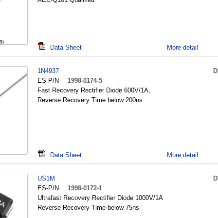
Data Sheet
More detail
1N4937
D
ES-P/N
1998-0174-5
Fast Recovery Rectifier Diode 600V/1A,
Reverse Recovery Time below 200ns
Data Sheet
More detail
US1M
D
ES-P/N
1998-0172-1
Ultrafast Recovery Rectifier Diode 1000V/1A
Reverse Recovery Time below 75ns