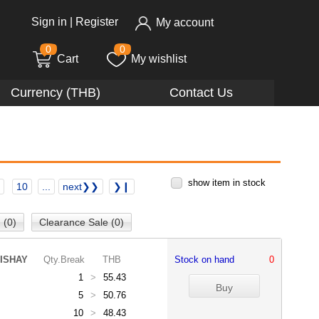
Sign in
|
Register
My account
0
0
Cart
My wishlist
Currency (THB)
Contact Us
show item in stock
10
...
next❯❯
❯❙
 (0)
Clearance Sale (0)
ISHAY
Qty.Break
THB
Stock on hand
0
1
>
55.43
5
>
50.76
10
>
48.43