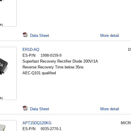
Data Sheet
More detail
ER1D-AQ
D
ES-P/N
1998-0159-9
Superfast Recovery Rectifier Diode 200V/1A
Reverse Recovery Time below 35ns
AEC-Q101 qualified
Data Sheet
More detail
APT15DQ120KG
MICR
ES-P/N
0035-2770-1