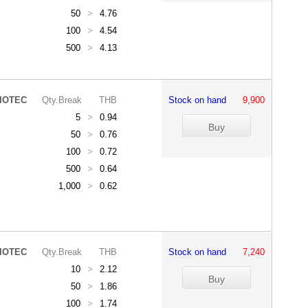
50
>
4.76
100
>
4.54
500
>
4.13
IOTEC
Qty.Break
THB
Stock on hand
9,900
5
>
0.94
50
>
0.76
100
>
0.72
500
>
0.64
1,000
>
0.62
IOTEC
Qty.Break
THB
Stock on hand
7,240
10
>
2.12
50
>
1.86
100
>
1.74