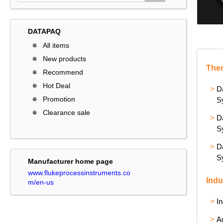
DATAPAQ
All items
New products
Ther
Recommend
Hot Deal
>
D
Promotion
S
Clearance sale
>
D
S
>
D
S
Manufacturer home page
www.flukeprocessinstruments.co
Indu
m/en-us
>
In
>
A