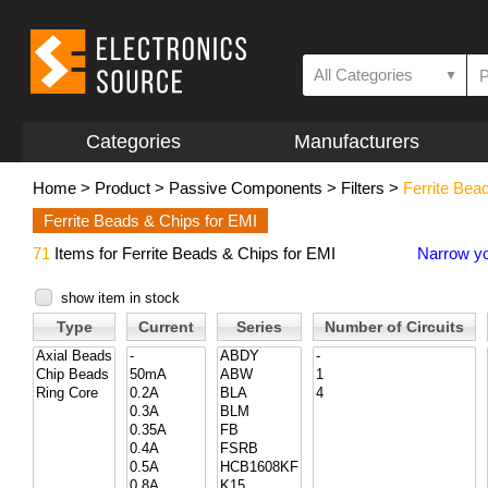
All Categories
▼
Categories
Manufacturers
Home
>
Product
>
Passive Components
>
Filters
>
Ferrite Bea
Ferrite Beads & Chips for EMI
71
Items for Ferrite Beads & Chips for EMI
Narrow yo
show item in stock
Type
Current
Series
Number of Circuits