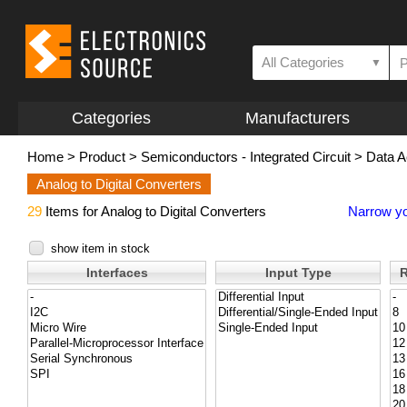
All Categories
▼
Categories
Manufacturers
Home
>
Product
>
Semiconductors - Integrated Circuit
>
Data A
Analog to Digital Converters
29
Items for Analog to Digital Converters
Narrow yo
show item in stock
Interfaces
Input Type
R