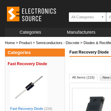
All Categories
▼
Categories
Manufacturers
Home
>
Product
>
Semiconductors - Discrete
>
Diodes & Rectifi
Categories
Fast Recovery Diode
Fast Recovery Diode
All Items (116)
New 
Fast Recovery Diode
(116)