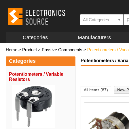
All Categories
▼
Categories
Manufacturers
Home
>
Product
>
Passive Components
>
Potentiometers / Varia
Categories
Potentiometers / Varia
Potentiometers / Variable
Resistors
All Items (87)
New P