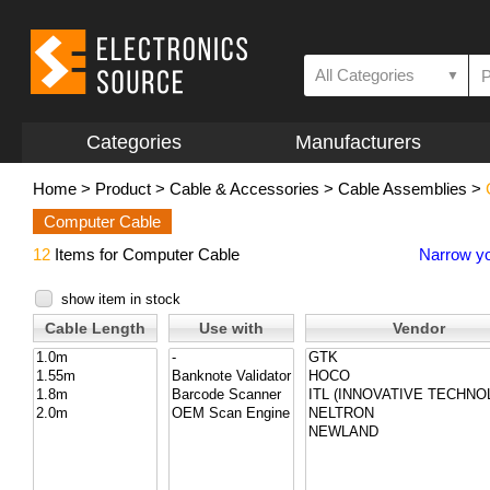
All Categories
▼
Categories
Manufacturers
Home
>
Product
>
Cable & Accessories
>
Cable Assemblies
>
Computer Cable
12
Items for Computer Cable
Narrow yo
show item in stock
Cable Length
Use with
Vendor