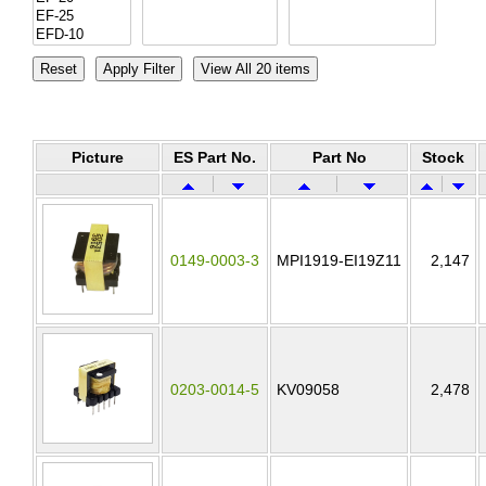
Picture
ES Part No.
Part No
Stock
0149-0003-3
MPI1919-EI19Z11
2,147
0203-0014-5
KV09058
2,478