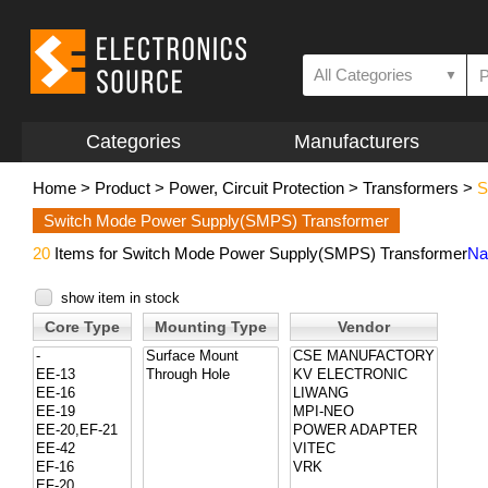
All Categories
▼
Categories
Manufacturers
Home
>
Product
>
Power, Circuit Protection
>
Transformers
>
S
Switch Mode Power Supply(SMPS) Transformer
20
Items for Switch Mode Power Supply(SMPS) Transformer
Na
show item in stock
Core Type
Mounting Type
Vendor