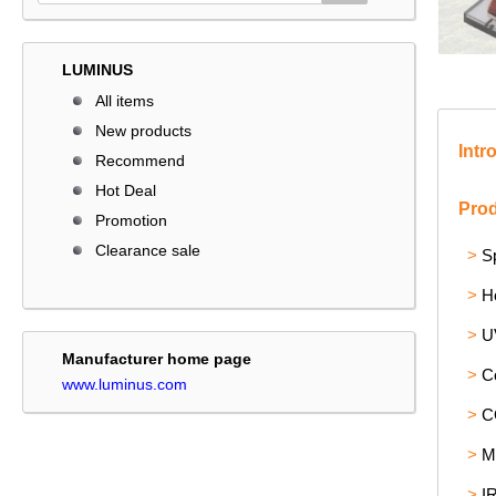
LUMINUS
All items
New products
Intr
Recommend
Hot Deal
Pro
Promotion
Clearance sale
>
S
>
H
>
U
Manufacturer home page
>
C
www.luminus.com
>
C
>
M
>
I