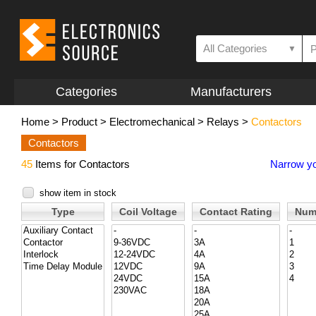
All Categories
▼
Categories
Manufacturers
Home
>
Product
>
Electromechanical
>
Relays
>
Contactors
Contactors
45
Items for Contactors
Narrow yo
show item in stock
Type
Coil Voltage
Contact Rating
Num