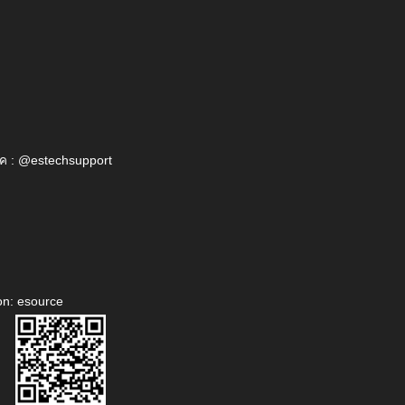
ค : @estechsupport
on: esource