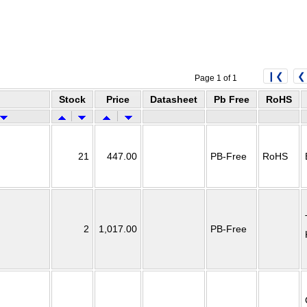
❙❮
❮
Page 1 of 1
Stock
Price
Datasheet
Pb Free
RoHS
21
447.00
PB-Free
RoHS
2
1,017.00
PB-Free