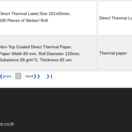
Direct Thermal Label,Size 101x50mm,
Direct Thermal L
500 Pieces of Sticker/ Roll.
Non-Top Coated Direct Thermal Paper,
Thermal paper
Paper Width 80 mm, Roll Diameter 120mm,
Substance 58 g/m^2, Thickness 65 um
❮prev
1
next❯❯
❯❙
s.co.th