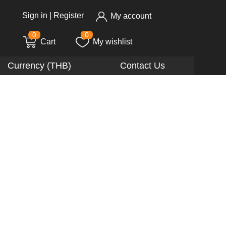
Sign in
|
Register
My account
0
0
Cart
My wishlist
Currency (THB)
Contact Us