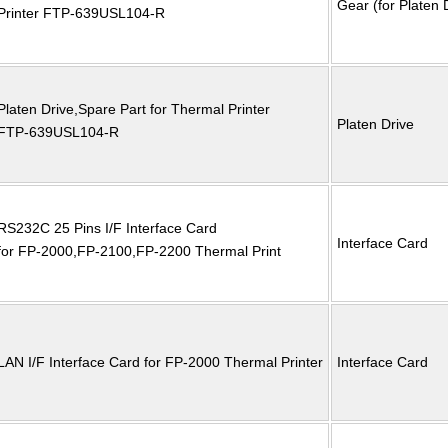
Gear (for Platen 
Printer FTP-639USL104-R
Platen Drive,Spare Part for Thermal Printer
Platen Drive
FTP-639USL104-R
RS232C 25 Pins I/F Interface Card
Interface Card
for FP-2000,FP-2100,FP-2200 Thermal Print
LAN I/F Interface Card for FP-2000 Thermal Printer
Interface Card