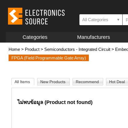
All Categories
▼
Categories
Manufacturers
Home
>
Product
>
Semiconductors - Integrated Circuit
>
Embed
FPGA (Field Programmable Gate Array)
All Items
New Products
Recommend
Hot Deal
ไม่พบข้อมูล (Product not found)