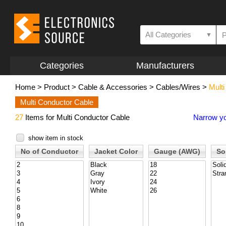
All Categories
▼
Categories
Manufacturers
Home
>
Product
>
Cable & Accessories
>
Cables/Wires
>
Mult
Multi Conductor Cable
27
Items for Multi Conductor Cable
Narrow yo
show item in stock
No of Conductor
Jacket Color
Gauge (AWG)
So