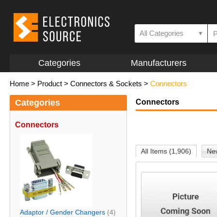
All Categories
▼
Categories
Manufacturers
Home
>
Product
>
Connectors & Sockets
>
Connectors
Categories
Connectors
Connectors
All Items (1,906)
New
Adaptor / Gender Changers
(4)