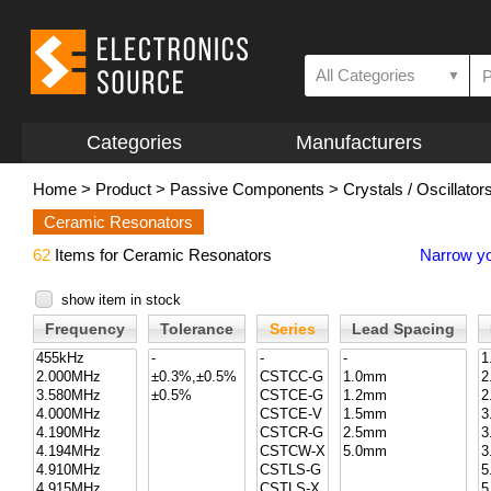
All Categories
▼
Categories
Manufacturers
Home
>
Product
>
Passive Components
>
Crystals / Oscillator
Ceramic Resonators
62
Items for Ceramic Resonators
Narrow yo
show item in stock
Frequency
Tolerance
Series
Lead Spacing