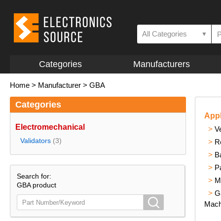
All Categories
▼
Categories
Manufacturers
Home
>
Manufacturer
>
GBA
Categories
Appl
Electromechanical
>
V
Validators
(3)
>
R
>
B
>
P
Search for:
>
M
GBA product
>
G
Mach