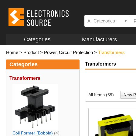
All Categories
▼
Categories
Manufacturers
Home
>
Product
>
Power, Circuit Protection
>
Transformers
Categories
Transformers
Transformers
All Items (69)
New P
Coil Former (Bobbin)
(4)