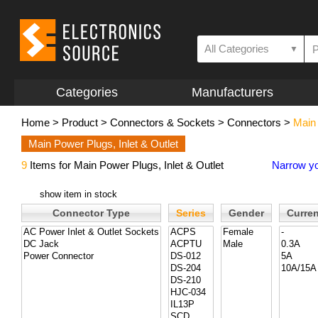
All Categories
▼
Categories
Manufacturers
Home
>
Product
>
Connectors & Sockets
>
Connectors
>
Main 
Main Power Plugs, Inlet & Outlet
9
Items for Main Power Plugs, Inlet & Outlet
Narrow yo
show item in stock
Connector Type
Series
Gender
Curren