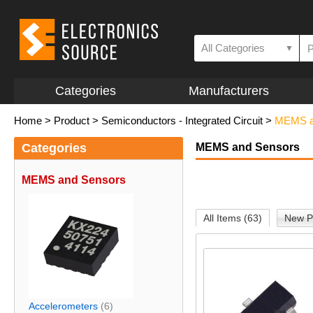
All Categories
▼
Categories
Manufacturers
Home
>
Product
>
Semiconductors - Integrated Circuit
>
MEMS a
Categories
MEMS and Sensors
MEMS and Sensors
All Items (63)
New P
Accelerometers
(6)