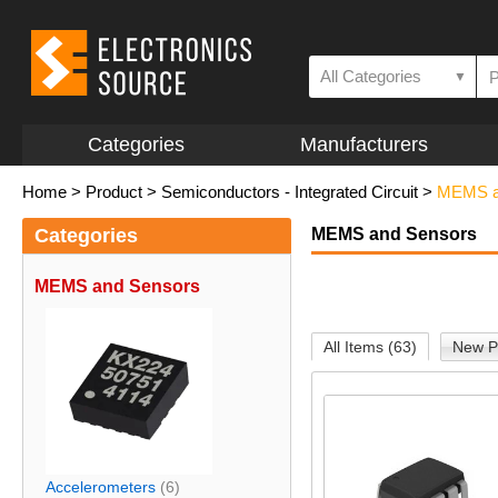
All Categories
▼
Categories
Manufacturers
Home
>
Product
>
Semiconductors - Integrated Circuit
>
MEMS a
Categories
MEMS and Sensors
MEMS and Sensors
All Items (63)
New P
Accelerometers
(6)