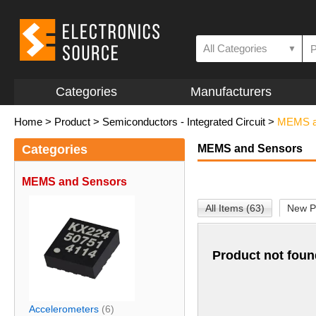
All Categories
▼
Categories
Manufacturers
Home
>
Product
>
Semiconductors - Integrated Circuit
>
MEMS a
Categories
MEMS and Sensors
MEMS and Sensors
All Items (63)
New P
Product not foun
Accelerometers
(6)