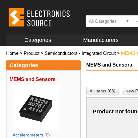
All Categories
▼
Categories
Manufacturers
Home
>
Product
>
Semiconductors - Integrated Circuit
>
MEMS a
Categories
MEMS and Sensors
MEMS and Sensors
All Items (63)
New P
Product not foun
Accelerometers
(6)