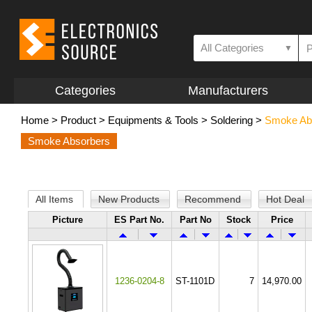
All Categories
▼
Categories
Manufacturers
Home
>
Product
>
Equipments & Tools
>
Soldering
>
Smoke Ab
Smoke Absorbers
All Items
New Products
Recommend
Hot Deal
Picture
ES Part No.
Part No
Stock
Price
1236-0204-8
ST-1101D
7
14,970.00