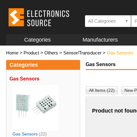
All Categories
▼
Categories
Manufacturers
Home
>
Product
>
Others
>
Sensor/Transducer
>
Gas Sensors
Categories
Gas Sensors
Gas Sensors
All Items (22)
New P
Product not foun
Gas Sensors
(22)