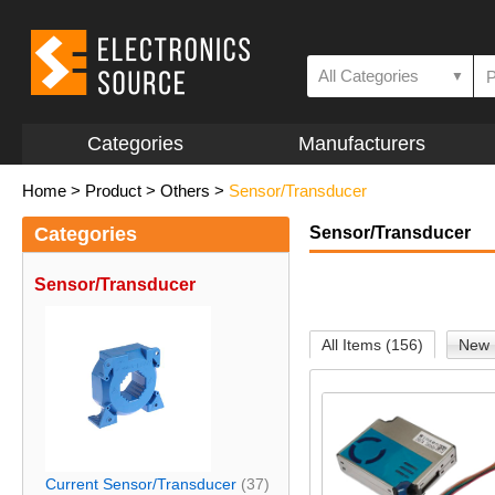
All Categories
▼
Categories
Manufacturers
Home
>
Product
>
Others
>
Sensor/Transducer
Categories
Sensor/Transducer
Sensor/Transducer
All Items (156)
New 
Current Sensor/Transducer
(37)