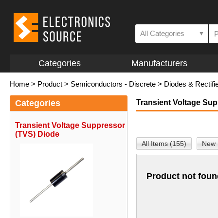
All Categories
▼
Categories
Manufacturers
Home
>
Product
>
Semiconductors - Discrete
>
Diodes & Rectifi
Categories
Transient Voltage Su
Transient Voltage Suppressor
(TVS) Diode
All Items (155)
New 
Product not foun