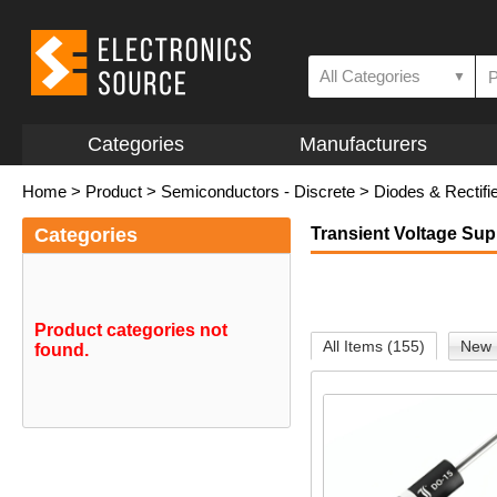
All Categories
▼
Categories
Manufacturers
Home
>
Product
>
Semiconductors - Discrete
>
Diodes & Rectifi
Categories
Transient Voltage Su
Product categories not
All Items (155)
New 
found.