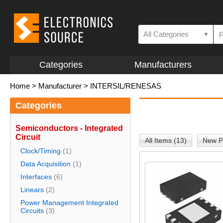
All Categories
▼
Categories
Manufacturers
Home
>
Manufacturer
>
INTERSIL/RENESAS
Categories
Semiconductors - Integrated
Circuit
All Items (13)
New P
Clock/Timing
(1)
Data Acquisition
(1)
Interfaces
(6)
Linears
(2)
Power Management Integrated
Circuits
(3)