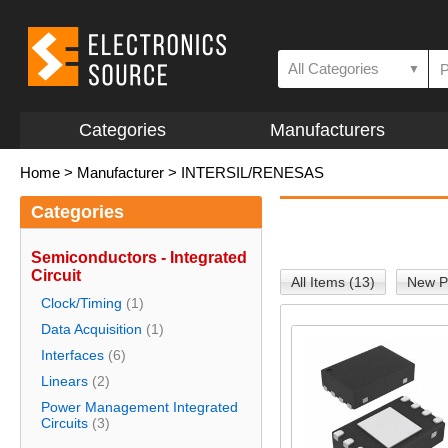
All Categories
▼
Categories
Manufacturers
Home
>
Manufacturer
>
INTERSIL/RENESAS
Categories
Semiconductors - Integrated
Circuit
All Items (13)
New P
Clock/Timing
(1)
Data Acquisition
(1)
Interfaces
(6)
Linears
(2)
Power Management Integrated
Circuits
(3)