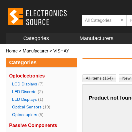
All Categories
▼
Categories
Manufacturers
Home
>
Manufacturer
>
VISHAY
Categories
Optoelectronics
All Items (164)
New 
LCD Displays
(7)
LED Discrete
(2)
Product not foun
LED Displays
(1)
Optical Sensors
(19)
Optocouplers
(5)
Passive Components