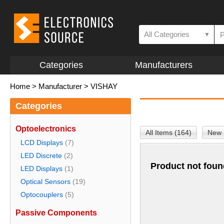
All Categories
▼
Categories
Manufacturers
Home
>
Manufacturer
>
VISHAY
Categories
Optoelectronics
All Items (164)
New 
LCD Displays
(7)
LED Discrete
(2)
Product not foun
LED Displays
(1)
Optical Sensors
(19)
Optocouplers
(5)
Passive Components